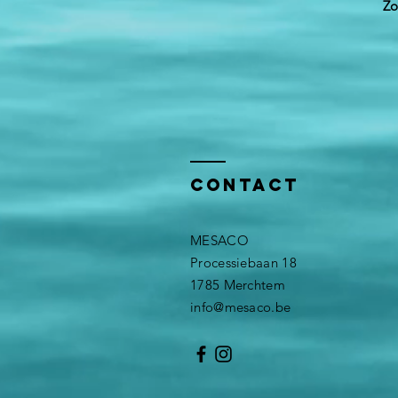
Zo
Contact
MESACO
Processiebaan 18
1785 Merchtem
info@mesaco.be