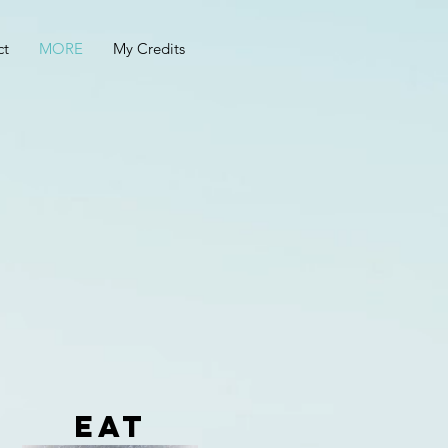
ct
MORE
My Credits
EAT